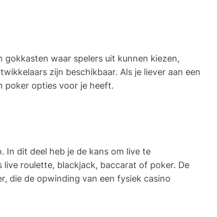
n gokkasten waar spelers uit kunnen kiezen,
wikkelaars zijn beschikbaar. Als je liever aan een
n poker opties voor je heeft.
. In dit deel heb je de kans om live te
live roulette, blackjack, baccarat of poker. De
r, die de opwinding van een fysiek casino