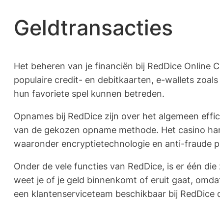
Geldtransacties
Het beheren van je financiën bij RedDice Online 
populaire credit- en debitkaarten, e-wallets zoals
hun favoriete spel kunnen betreden.
Opnames bij RedDice zijn over het algemeen efficië
van de gekozen opname methode. Het casino hante
waaronder encryptietechnologie en anti-fraude p
Onder de vele functies van RedDice, is er één die 
weet je of je geld binnenkomt of eruit gaat, omda
een klantenserviceteam beschikbaar bij RedDice 