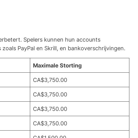
verbetert. Spelers kunnen hun accounts
 zoals PayPal en Skrill, en bankoverschrijvingen.
Maximale Storting
CA$3,750.00
CA$3,750.00
CA$3,750.00
CA$3,750.00
CA$1,500.00