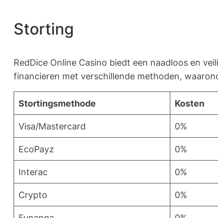
Storting
RedDice Online Casino biedt een naadloos en veil
financieren met verschillende methoden, waaronder
Stortingsmethode
Kosten
Visa/Mastercard
0%
EcoPayz
0%
Interac
0%
Crypto
0%
Funanga
0%