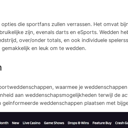
ties die sportfans zullen verrassen. Het omvat bijna
gebruikelijke zijn, evenals darts en eSports. Wedden 
trijd, over/onder totals, en ook individuele spelerss
et gemakkelijk en leuk om te wedden.
n
 Sportweddenschappen, waarmee je weddenschappen 
nheid aan weddenschapsmogelijkheden terwijl de actie
 en geïnformeerde weddenschappen plaatsen met bijgew