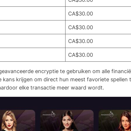
CA$30.00
CA$30.00
CA$30.00
CA$30.00
 geavanceerde encryptie te gebruiken om alle financ
e kans krijgen om direct hun meest favoriete spellen
ardoor elke transactie meer waard wordt.