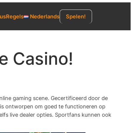
us
Regels
Nederlands
Spelen!
e Casino!
nline gaming scene. Gecertificeerd door de
o is ontworpen om goed te functioneren op
elfs live dealer opties. Sportfans kunnen ook