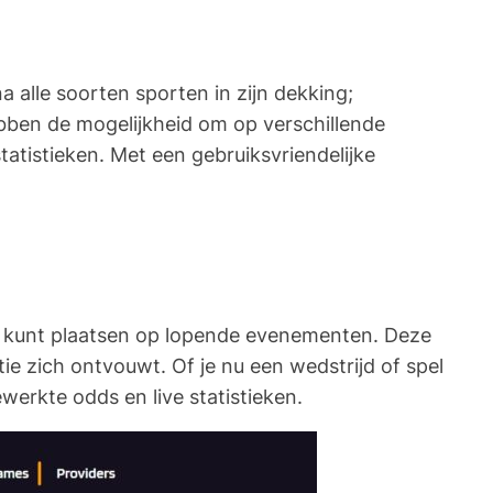
 alle soorten sporten in zijn dekking;
hebben de mogelijkheid om op verschillende
tatistieken. Met een gebruiksvriendelijke
kunt plaatsen op lopende evenementen. Deze
 zich ontvouwt. Of je nu een wedstrijd of spel
erkte odds en live statistieken.